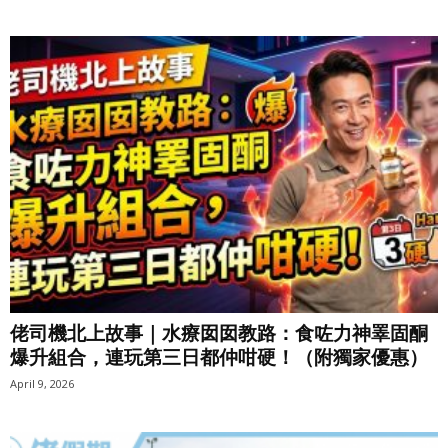
佬司機北上故事｜水療囡囡教路：食咗力神睪固酮
爆升組合，連玩第三日都仲咁硬！（附獨家優惠）
April 9, 2026