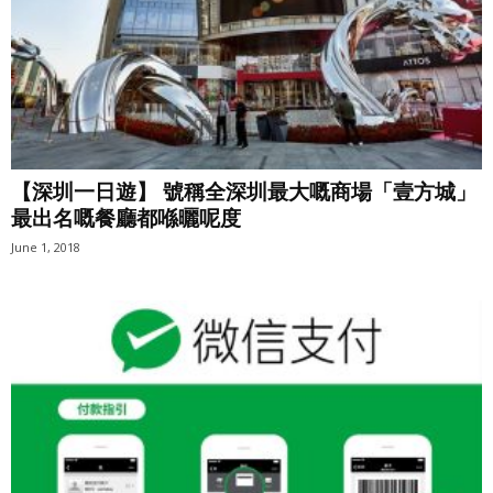
【深圳一日遊】 號稱全深圳最大嘅商場「壹方城」
最出名嘅餐廳都喺曬呢度
June 1, 2018