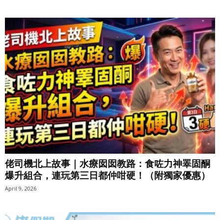
佬司機北上故事｜水療囡囡教路：食咗力神睪固酮
爆升組合，連玩第三日都仲咁硬！（附獨家優惠）
April 9, 2026