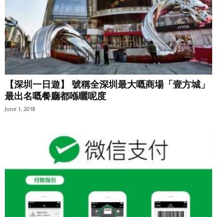
【深圳一日遊】 號稱全深圳最大嘅商場「壹方城」
最出名嘅餐廳都喺曬呢度
June 1, 2018