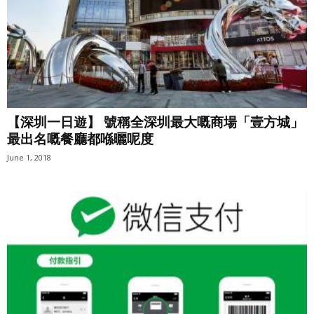
【深圳一日遊】 號稱全深圳最大嘅商場「壹方城」
最出名嘅餐廳都喺曬呢度
June 1, 2018