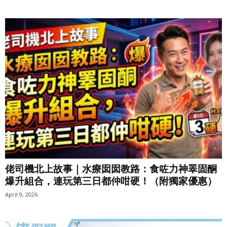
佬司機北上故事｜水療囡囡教路：食咗力神睪固酮
爆升組合，連玩第三日都仲咁硬！（附獨家優惠）
April 9, 2026