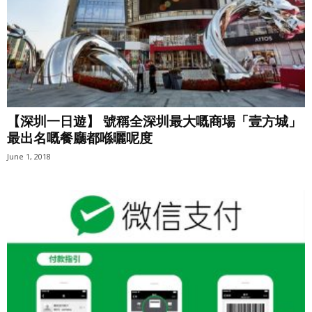
【深圳一日遊】 號稱全深圳最大嘅商場「壹方城」
最出名嘅餐廳都喺曬呢度
June 1, 2018