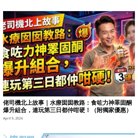
佬司機北上故事｜水療囡囡教路：食咗力神睪固酮
爆升組合，連玩第三日都仲咁硬！（附獨家優惠）
April 9, 2026