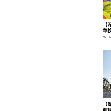
【
華按
Octob
【
商