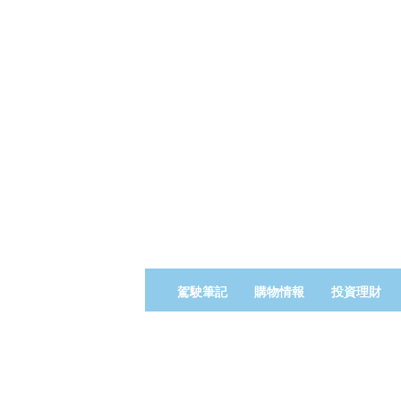
佬
駕駛筆記
購物情報
投資理財
假
期
L
o
H
o