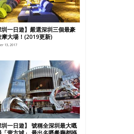
深圳一日遊】嚴選深圳三個最豪
摩大場！(2019更新)
er 13, 2017
深圳一日遊】 號稱全深圳最大嘅
場「壹方城」 最出名嘅餐廳都喺