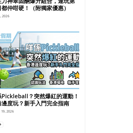
咗力神睪固酮爆升組合，連玩第
日都仲咁硬！（附獨家優惠）
9, 2026
Pickleball？突然爆紅的運動！
港邊度玩？新手入門完全指南
 19, 2026