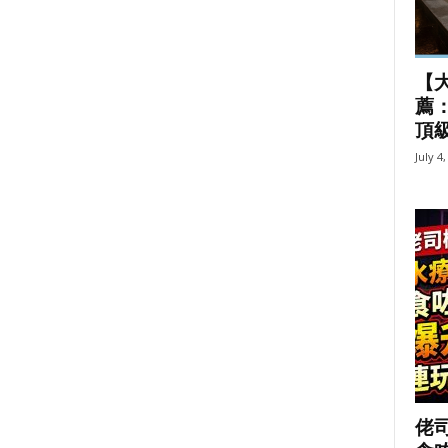
【大
薦：
頂
July 4
佬