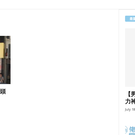
最
的頭
【
力
July 1