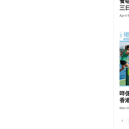
食
三
April 
咩係
香
March