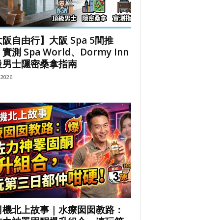
阪自由行】大阪 Spa 5間推
實測 Spa World、Dormy Inn
級男士隱密桑拿指南
, 2026
司機北上故事｜水療囡囡教路：