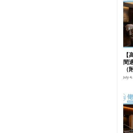
【
間適
（
July 4