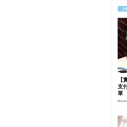
人
【
支
單
Novem