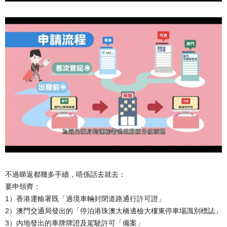
不過睇返都幾多手續，唔係話去就去：
要申領齊：
1）香港運輸署既「過境車輛封閉道路通行許可證」
2）澳門交通局發出的「停泊港珠澳大橋邊檢大樓東停車場識別標誌」
3）內地發出的車牌牌證及駕駛許可「備案」