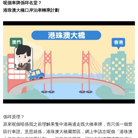
呢個車牌係咩名堂？
港珠澳大橋口岸泊車轉乘計劃
係咩原理？
原來呢個唔係我之前理解果隻中港兩邊走既大橋車牌，而只係一個禁
區行車證。意思就係，港珠澳大橋屬禁區，網上申請左呢個「港珠澳