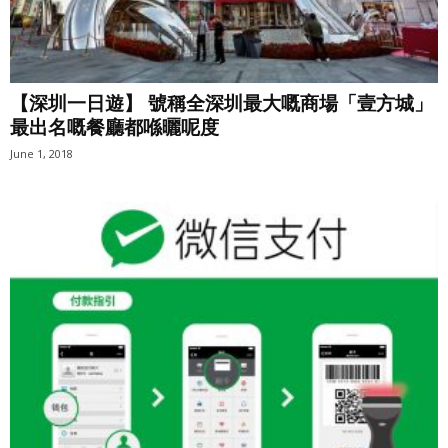
【深圳一日遊】 號稱全深圳最大嘅商場「壹方城」
最出名嘅餐廳都喺曬呢度
June 1, 2018