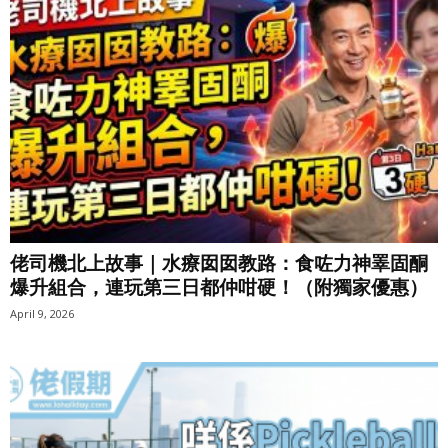
佬司機北上故事｜水療囡囡教路：食咗力神睪固酮
爆升組合，連玩第三日都仲咁硬！（附獨家優惠）
April 9, 2026