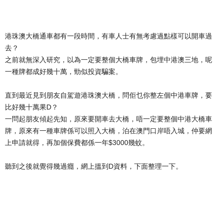
港珠澳大橋通車都有一段時間，有車人士有無考慮過點樣可以開車過
去？
之前就無深入研究，以為一定要整個大橋車牌，包埋中港澳三地，呢
一種牌都成好幾十萬，勁似投資騙案。
直到最近見到朋友自駕遊港珠澳大橋，問佢乜你整左個中港車牌，要
比好幾十萬果D？
一問起朋友傾起先知，原來要開車去大橋，唔一定要整個中港大橋車
牌，原來有一種車牌係可以照入大橋，泊在澳門口岸唔入城，仲要網
上申請就得，再加個保費都係一年$3000幾蚊。
聽到之後就覺得幾過癮，網上搵到D資料，下面整理一下。