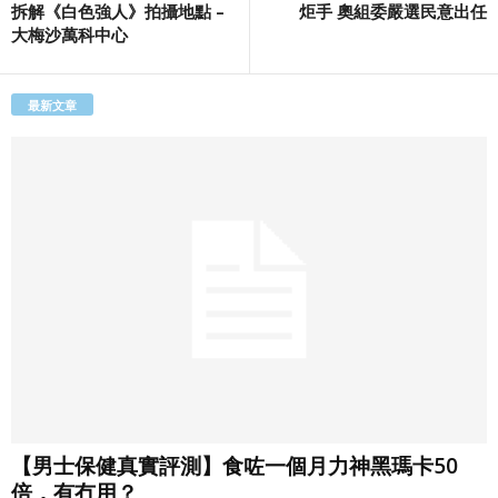
拆解《白色強人》拍攝地點 –
炬手 奧組委嚴選民意出任
大梅沙萬科中心
最新文章
【男士保健真實評測】食咗一個月力神黑瑪卡50
倍，有冇用？