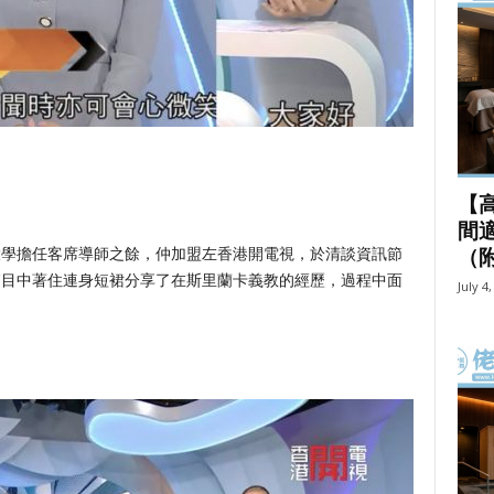
【
間適
（
大學擔任客席導師之餘，仲加盟左香港開電視，於清談資訊節
節目中著住連身短裙分享了在斯里蘭卡義教的經歷，過程中面
July 4