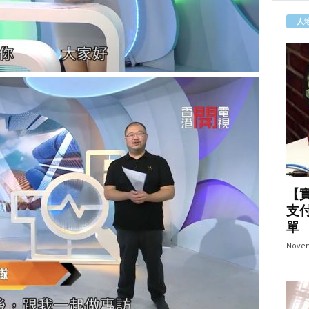
人
【
支
單
Novem