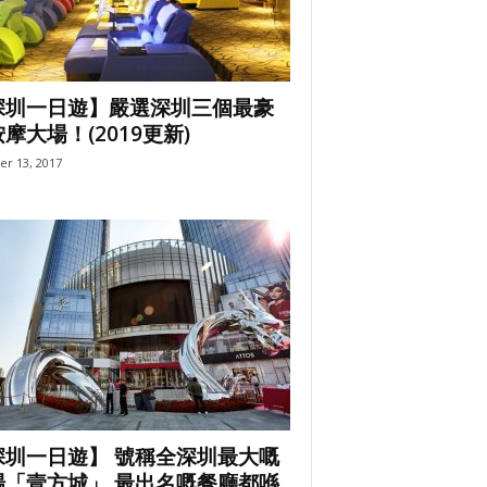
深圳一日遊】嚴選深圳三個最豪
摩大場！(2019更新)
er 13, 2017
深圳一日遊】 號稱全深圳最大嘅
場「壹方城」 最出名嘅餐廳都喺