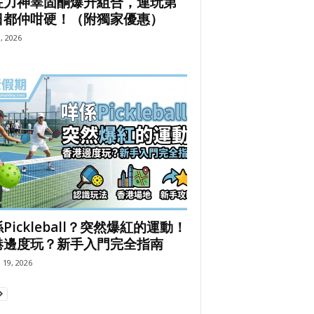
咗力神睪固酮爆升組合，連玩第
日都仲咁硬！（附獨家優惠）
9, 2026
Pickleball？突然爆紅的運動！
港邊度玩？新手入門完全指南
 19, 2026