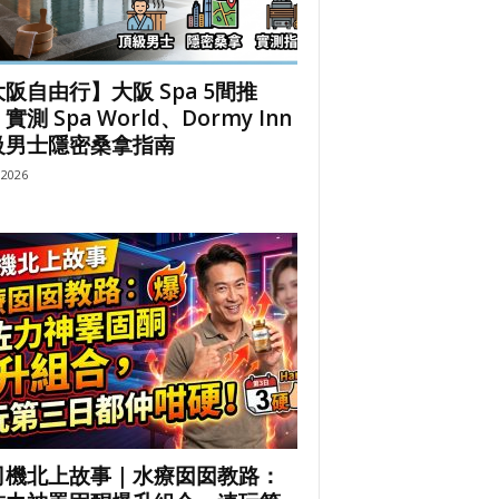
阪自由行】大阪 Spa 5間推
實測 Spa World、Dormy Inn
級男士隱密桑拿指南
, 2026
司機北上故事｜水療囡囡教路：