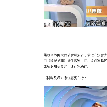
梁凱寧離開大台後發展多多，最近在浸會
目《開嚟見我》擔任嘉賓主持。梁凱寧喺
露招牌甜美笑容，迷死粉絲們。
《開嚟見我》擔任嘉賓主持：