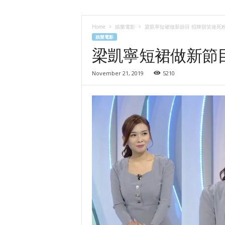
l
i
d
Home
娛樂電影
梁凱寧短裙做新節目 招牌甜笑迷死
a
娛樂電影
y
梁凱寧短裙做新節
November 21, 2019
5210