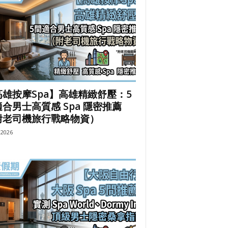
高雄按摩Spa】高雄精緻舒壓：5
合男士高質感 Spa 隱密推薦
附老司機旅行戰略物資）
, 2026