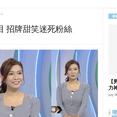
粉絲
最
目 招牌甜笑迷死粉絲
【
力
July 1