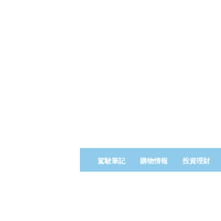
佬
駕駛筆記
購物情報
投資理財
假
期
L
o
H
o