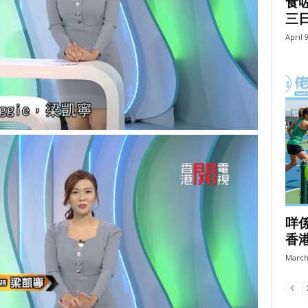
食
三
April 
咩係
香
March