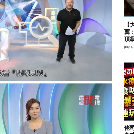
【大
薦：
頂
July 4
佬