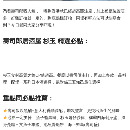
憑着壽司郎嘅人氣，一嚟到香港就已經超高關注度，加上餐廳位置唔
多，好難訂枱就一定的。到底點樣訂枱，同埋有咩方法可以快啲食
到？今日就同大家分享吓啦！
壽司郎居酒屋 杉玉 精選必點：
杉玉食材高質之餘CP值超高。餐廳以壽司做主打，再加上多款一品料
理，配埋一系列日本酒選擇，絕對係三五知己最佳選擇
重點同必點推薦：
壽司飯以黑醋+意大利香醋調配，層次豐富，更突出魚生的鮮味
必點一定要揀：魚子醬壽司、杉玉薯仔沙律、稱霸四海刺身盛、渾
身是膽三文魚子軍艦、池魚骨脆餅、海上鮮島(壽司盛)