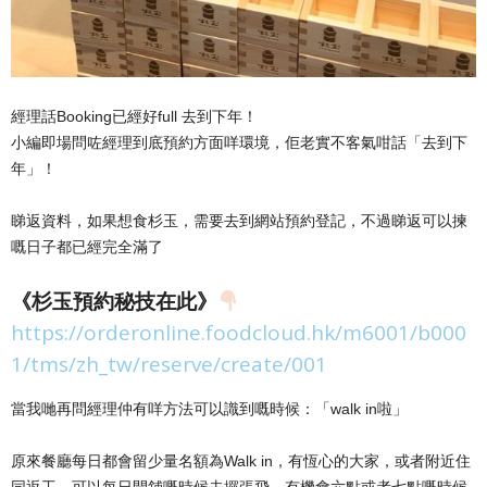
經理話Booking已經好full 去到下年！
小編即場問咗經理到底預約方面咩環境，佢老實不客氣咁話「去到下
年」！
睇返資料，如果想食杉玉，需要去到網站預約登記，不過睇返可以揀
嘅日子都已經完全滿了
《杉玉預約秘技在此》
https://orderonline.foodcloud.hk/m6001/b000
1/tms/zh_tw/reserve/create/001
當我哋再問經理仲有咩方法可以識到嘅時候：「walk in啦」
原來餐廳每日都會留少量名額為Walk in，有恆心的大家，或者附近住
同返工，可以每日開舖嘅時候去攞張飛，有機會六點或者七點嘅時候