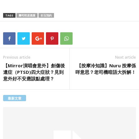
TAGS
壽司郎居酒屋
杉玉預約
Previous article
Next article
【Mirror演唱會意外】創傷後
【按摩冷知識】Nuru 按摩係
遺症（PTSD)四大症狀？見到
咩意思？老司機暗語大拆解！
意外好不安應該點處理？
最新文章