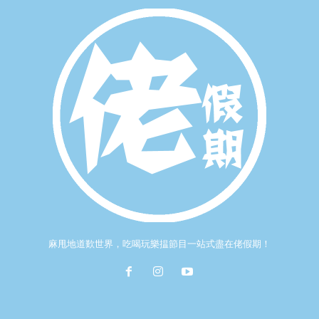
麻甩地道歎世界，吃喝玩樂揾節目一站式盡在佬假期！