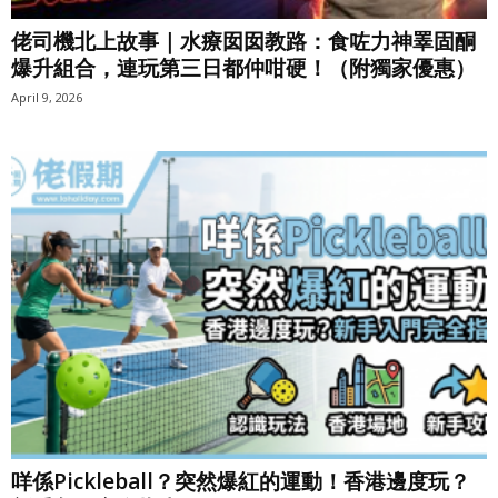
佬司機北上故事｜水療囡囡教路：食咗力神睪固酮
爆升組合，連玩第三日都仲咁硬！（附獨家優惠）
April 9, 2026
咩係Pickleball？突然爆紅的運動！香港邊度玩？