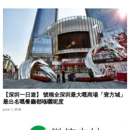
【深圳一日遊】 號稱全深圳最大嘅商場「壹方城」
最出名嘅餐廳都喺曬呢度
June 1, 2018