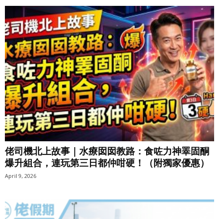
佬司機北上故事｜水療囡囡教路：食咗力神睪固酮
爆升組合，連玩第三日都仲咁硬！（附獨家優惠）
April 9, 2026