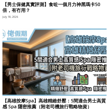
【男士保健真實評測】食咗一個月力神黑瑪卡50
倍，有冇用？
July 18, 2026
【高雄按摩Spa】高雄精緻舒壓：5間適合男士高質
感 Spa 隱密推薦（附老司機旅行戰略物資）