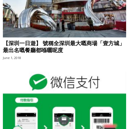
【深圳一日遊】 號稱全深圳最大嘅商場「壹方城」
最出名嘅餐廳都喺曬呢度
June 1, 2018