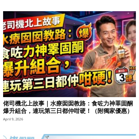
佬司機北上故事｜水療囡囡教路：食咗力神睪固酮
爆升組合，連玩第三日都仲咁硬！（附獨家優惠）
April 9, 2026