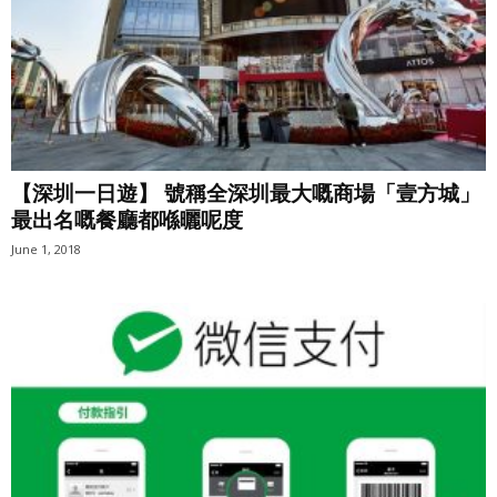
【深圳一日遊】 號稱全深圳最大嘅商場「壹方城」
最出名嘅餐廳都喺曬呢度
June 1, 2018