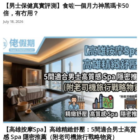
【男士保健真實評測】食咗一個月力神黑瑪卡50
倍，有冇用？
July 18, 2026
【高雄按摩Spa】高雄精緻舒壓：5間適合男士高質
感 Spa 隱密推薦（附老司機旅行戰略物資）