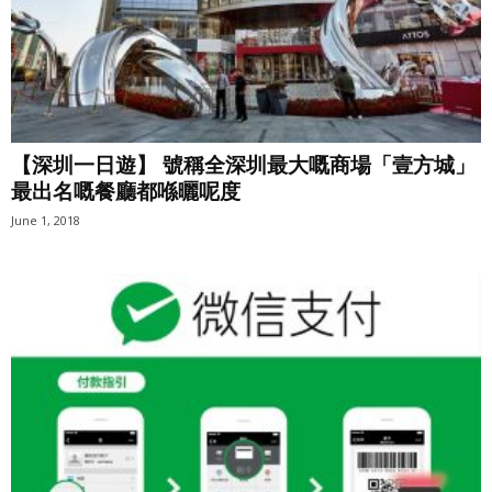
【深圳一日遊】 號稱全深圳最大嘅商場「壹方城」
最出名嘅餐廳都喺曬呢度
June 1, 2018