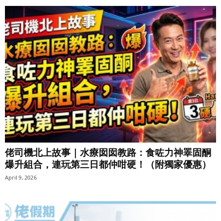
佬司機北上故事｜水療囡囡教路：食咗力神睪固酮
爆升組合，連玩第三日都仲咁硬！（附獨家優惠）
April 9, 2026