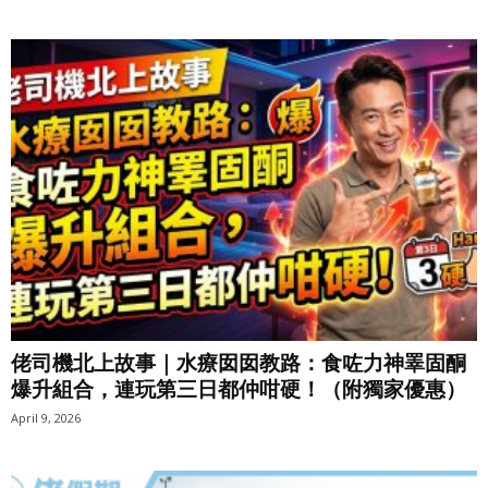
佬司機北上故事｜水療囡囡教路：食咗力神睪固酮
爆升組合，連玩第三日都仲咁硬！（附獨家優惠）
April 9, 2026