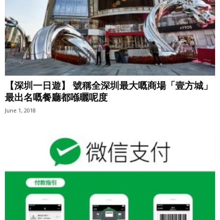
【深圳一日遊】 號稱全深圳最大嘅商場「壹方城」
最出名嘅餐廳都喺曬呢度
June 1, 2018