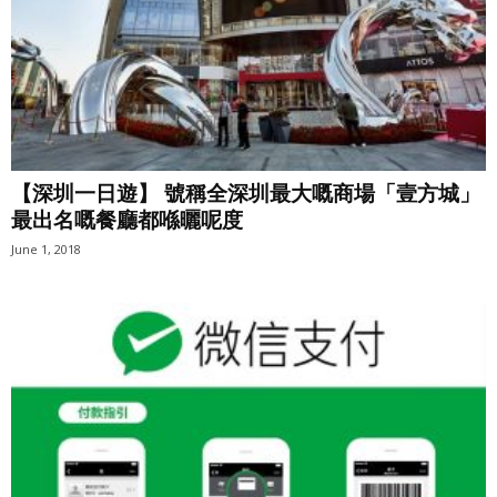
【深圳一日遊】 號稱全深圳最大嘅商場「壹方城」
最出名嘅餐廳都喺曬呢度
June 1, 2018