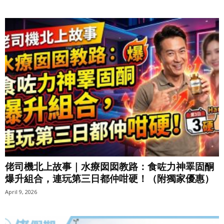
佬司機北上故事｜水療囡囡教路：食咗力神睪固酮
爆升組合，連玩第三日都仲咁硬！（附獨家優惠）
April 9, 2026