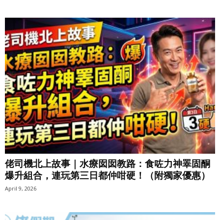
佬司機北上故事｜水療囡囡教路：食咗力神睪固酮
爆升組合，連玩第三日都仲咁硬！（附獨家優惠）
April 9, 2026