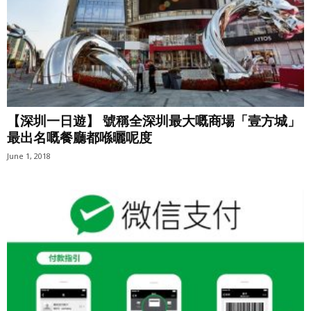
【深圳一日遊】 號稱全深圳最大嘅商場「壹方城」
最出名嘅餐廳都喺曬呢度
June 1, 2018