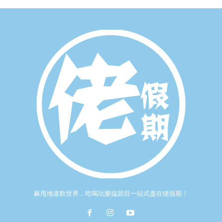
麻甩地道歎世界，吃喝玩樂揾節目一站式盡在佬假期！