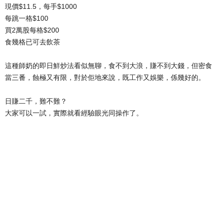
現價$11.5，每手$1000
每跳一格$100
買2萬股每格$200
食幾格已可去飲茶
這種師奶的即日鮮炒法看似無聊，食不到大浪，賺不到大錢，但密食
當三番，蝕極又有限，對於佢地來說，既工作又娛樂，係幾好的。
日賺二千，難不難？
大家可以一試，實際就看經驗眼光同操作了。