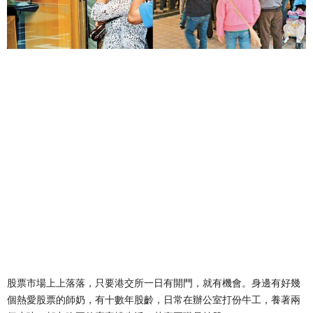
股票市場上上落落，只要港交所一日有開門，就有機會。身邊有好幾
個熱愛股票的師奶，有十數年股齡，日常在辦公室打份牛工，養著兩