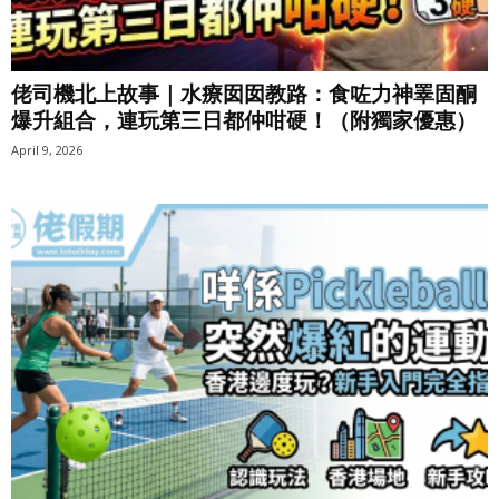
佬司機北上故事｜水療囡囡教路：食咗力神睪固酮
爆升組合，連玩第三日都仲咁硬！（附獨家優惠）
April 9, 2026