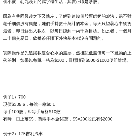
個小孩，朝九晚五的寫字樓生活，其實正職是炒股。
因為有共同興趣之下又熟左，了解到這幾個股票師奶的炒法，絕不對
老千細價股有興趣，她們手持數十萬計的本金，每天只望著心中幾隻
最愛，即日鮮出入數次，以每日賺到一兩千為目標。如是者，一個月
二十個交易日，飲餐茶仔賺下外快基本都沒有問題的。
實際操作是先追蹤數隻合心水的股票，然後記低股價每一下跳動的上
落差別，如果以每跳一格為$100，目標賺到$500-$1000便即離場。
例子1）700
現價$335.6，每跳一格$0.1
每手100股，即每手每格$10蚊
有時一日上落$5，買兩手本金$6萬，$5×200股已有$2000
例子2）175吉利汽車