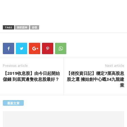
TAGS
師奶股神
炒股
Previous article
Next article
【2019收息股】由今日起開始
【佬投資日記】穩定7厘高股息
儲錢 到底買邊隻收息股最好？
股之選 擁始創中心嘅34九龍建
業
最新文章