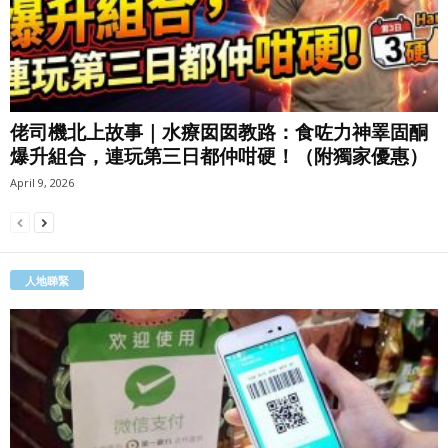
佬司機北上故事｜水療囡囡教路：食咗力神睪固酮
爆升組合，連玩第三日都仲咁硬！（附獨家優惠）
April 9, 2026
人地睇緊