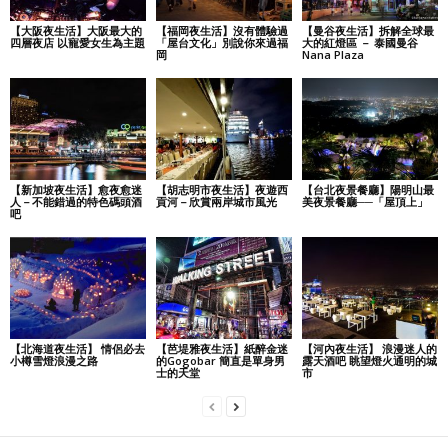
【大阪夜生活】大阪最大的
【福岡夜生活】沒有體驗過
【曼谷夜生活】拆解全球最
四層夜店 以寵愛女生為主題
「屋台文化」別說你來過福
大的紅燈區 － 泰國曼谷
岡
Nana Plaza
【新加坡夜生活】愈夜愈迷
【胡志明市夜生活】夜遊西
【台北夜景餐廳】陽明山最
人－不能錯過的特色碼頭酒
貢河－欣賞兩岸城市風光
美夜景餐廳──「屋頂上」
吧
【北海道夜生活】 情侶必去
【芭堤雅夜生活】紙醉金迷
【河內夜生活】 浪漫迷人的
小樽雪燈浪漫之路
的Gogobar 簡直是單身男
露天酒吧 眺望燈火通明的城
士的天堂
市