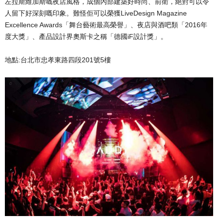
左拉斯維加斯嘅夜店風格，成個內部建築好時尚、前衛，絕對可以令
人留下好深刻嘅印象。難怪佢可以榮獲LiveDesign Magazine
Excellence Awards「舞台藝術最高榮譽」、夜店與酒吧類「2016年
度大獎」、產品設計界奧斯卡之稱「德國iF設計獎」。
地點:台北市忠孝東路四段201號5樓