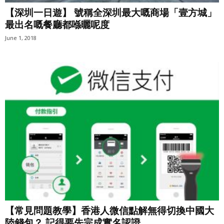
【深圳一日遊】 號稱全深圳最大嘅商場「壹方城」
最出名嘅餐廳都喺曬呢度
June 1, 2018
【常見問題教學】香港人微信點解無得切換中國大
陸錢包？ 記得要先完成實名認證