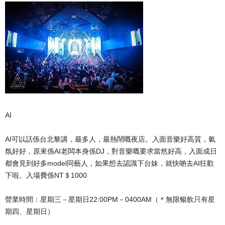
AI
AI可以話係台北黎講，最多人，最熱鬧嘅夜店。入面音樂好高質，氣
氛好好，原來係AI老闆本身係DJ，對音樂嘅要求當然好高，入面成日
都會見到好多model同藝人，如果想去認識下台妹，就快啲去AI狂歡
下啦。入場費係NT＄1000
營業時間：星期三－星期日22:00PM－0400AM（＊無限暢飲只有星
期四、星期日）