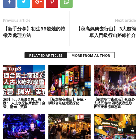
Previous article
Next article
【新手分享】初生BB發燒的特
【秋高氣爽去行山】 3大超簡
徵及處理方法
單入門級行山路線推介
RELATED ARTICLES
MORE FROM AUTHOR
深圳 Top3 最適合男士商
【新加坡夜生活】 芽籠 –
【胡志明市夜生活】夜遊必
務/一人去水療按摩會所｜金
獅城合法紅燈區探秘
去范五老街 酒吧夜夜笙歌
碧、陽光、芙蓉
夜市按摩流連忘返