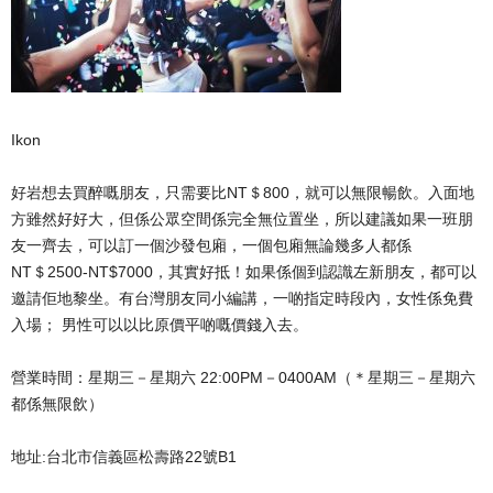
Ikon
好岩想去買醉嘅朋友，只需要比NT＄800，就可以無限暢飲。入面地
方雖然好好大，但係公眾空間係完全無位置坐，所以建議如果一班朋
友一齊去，可以訂一個沙發包廂，一個包廂無論幾多人都係
NT＄2500-NT$7000，其實好抵！如果係個到認識左新朋友，都可以
邀請佢地黎坐。有台灣朋友同小編講，一啲指定時段內，女性係免費
入場； 男性可以以比原價平啲嘅價錢入去。
營業時間：星期三－星期六 22:00PM－0400AM（＊星期三－星期六
都係無限飲）
地址:台北市信義區松壽路22號B1