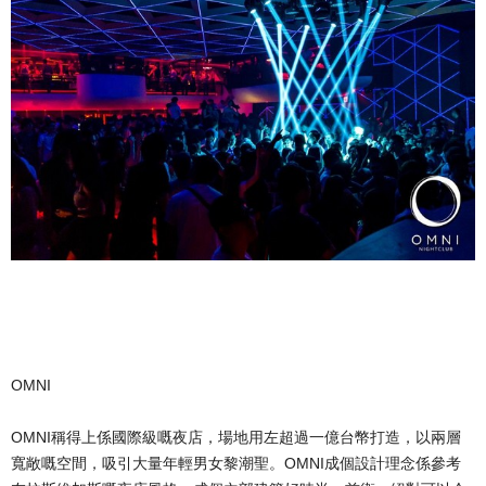
OMNI
OMNI稱得上係國際級嘅夜店，場地用左超過一億台幣打造，以兩層
寬敞嘅空間，吸引大量年輕男女黎潮聖。OMNI成個設計理念係參考